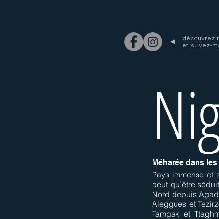
découvrez m
et suivez-m
Ni
Méharée dans les
Pays immense et s
peut qu’être sédui
Nord depuis Agadèz
Aleggues et Tezirz
Tamgak et Ttaghme