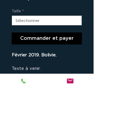
Taille
*
Commander et payer
Février 2019. Bolivie.
Texte à venir.
un Tirage Original
Ce tirage d’art fait partie d’
une
série limitée comprenant 9
exemplaires originaux de cette
Studio cKeip
, 1175 chemin du Puy
photographie
(lorsque tous les
du Roy, 13090 Aix-en-Provence,
numéros sont épuisés, la photo
France -
contact@ckeip.com
-
n'est plus disponible à la