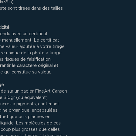
1x39in)
ste sont tirées dans des tailles
icité
endu avec un certificat
né manuellement. Le certificat
ne valeur ajoutée à votre tirage.
tère unique de la photo à tirage
s risques de falsification.
rantir le caractère original et
ce qui constitue sa valeur.
ge
mée sur un papier FineArt Canson
 310gr (ou équivalent).
encres à pigments, contenant
gine organique, encapsulées
thétique puis placées en
liquide. Les molécules de ces
coup plus grosses que celles
c plus résistantes à la lumière, à