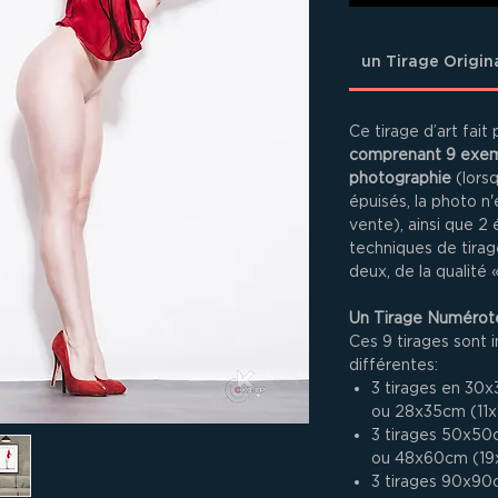
un Tirage Origin
Ce tirage d’art fait 
comprenant 9 exemp
photographie
(lors
épuisés, la photo n'
vente), ainsi que 2 
techniques de tirage
deux, de la qualité
Un Tirage Numéroté
Ces 9 tirages sont i
différentes:
3 tirages en 30x
ou 28x35cm (11x
3 tirages 50x50
ou 48x60cm (19
3 tirages 90x90