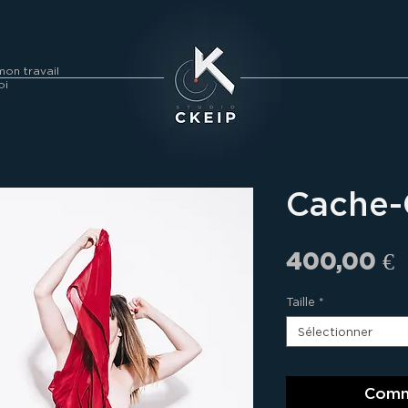
on travail
oi
Cache-
P
400,00 €
Taille
*
Sélectionner
Comm