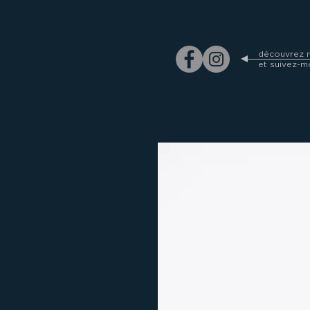
découvrez m
et suivez-m