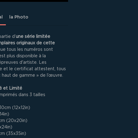
al
la Photo
partie d’
une série limitée
laires originaux de cette
que tous les numéros sont
est plus disponible à la
épreuves d'artiste. Les
 et le certificat attestent, tous
 « haut de gamme » de l’œuvre.
 et Limité
mprimés dans 3 tailles
30cm (12x12in)
14in)
cm (20x20in)
x24in)
cm (35x35in)