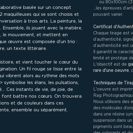
ou 80x100cm (3
ollaborative basée sur un concept
…les épreuves d’arti
 2 maquilleuses qui se sont choisis et
pouvant varier.
ersation à trois arts. La peinture, la
Certificat d'Authent
. Ensemble, ils jouent avec la matière,
Chaque tirage est v
re, le mouvement, et mettent en
d’authenticité, sig
que œuvre est composée d’un trio :
d’authenticité est u
e, un texte littéraire.
Il garantit le carac
limité et protége de
toire, et vient toucher le cœur du
L'objectif est de
ga
ination. Un fil rouge se tisse entre la
rare d'une oeuvre
, 
qui vibrent alors au rythme des mots
symbolise les élans, les pulsations,
Techniques de Tira
 Ces instants de vie, de joie, de
L'oeuvre est impri
Rag Photographique
qui font battre nos cœurs. On trouvera
Nous utilisons des 
tions et de couleurs dans ces
des molécules d’ori
vente, ensemble ou séparément.
dans une résine syn
suspension dans un 
pigments sont beau
des colorants et don