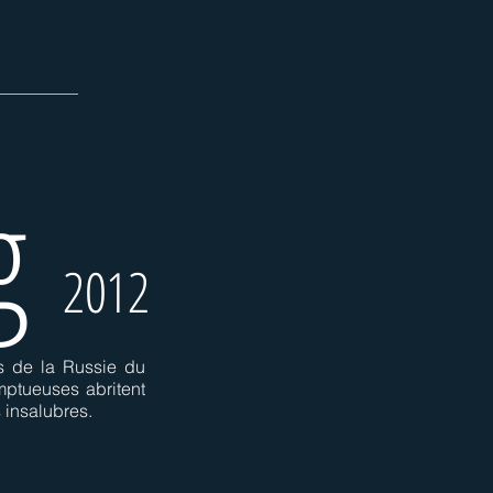
rg
2012
ns de la Russie du
mptueuses abritent
 insalubres.