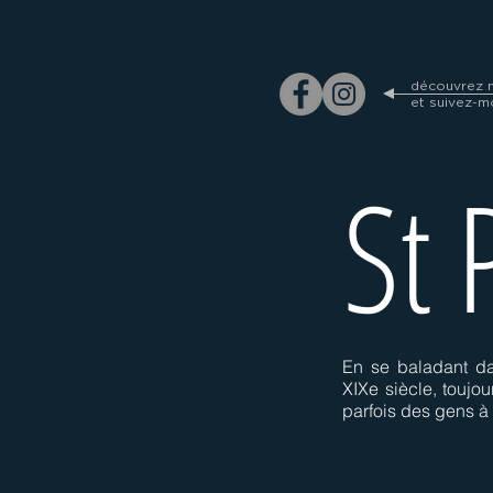
découvrez m
et suivez-m
St
En se baladant da
XIXe siècle, toujo
parfois des gens à