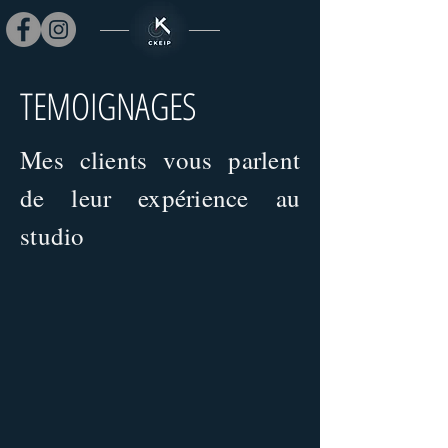
TEMOIGNAGES
Mes clients vous parlent
de leur expérience au
studio