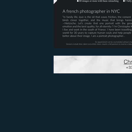
Chr
+33