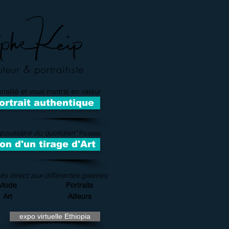
eur & portraitiste
nalité et vous mettrai en valeur
ortrait authentique
a poussière du quotidien"
Picasso
ion d'un tirage d'Art
ès direct aux différentes galeries:
Mode
Portraits
Art
Ailleurs
expo virtuelle Ethiopia