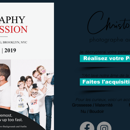
photographe aut
Je décrypterai votre person
Réalisez votre P
"l'Art lave notre âme de l
Faites l'acquisit
Pour les curieux, voici un acc
Grossesse / Maternité
Nu / Boudoir