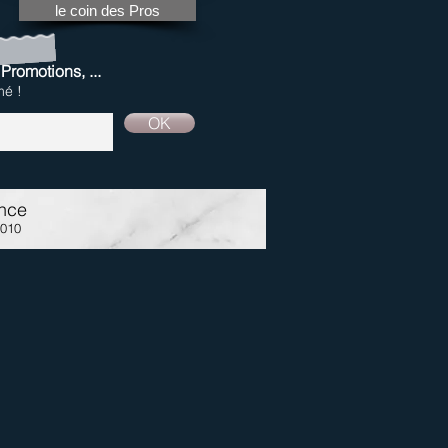
le coin des Pros
 Promotions, ...
mé !
OK
nce
0010