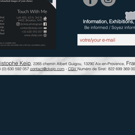
Information, Exhibitions,
Be informed / Soyez infor
istophe Keip
Fra
, 2265 chemin Albert Guigou, 13290 Aix-en-Provence,
 (0) 630 592 057
contact@ckeip.com
-
CGV
Numéro de Siret: 822 699 369 0