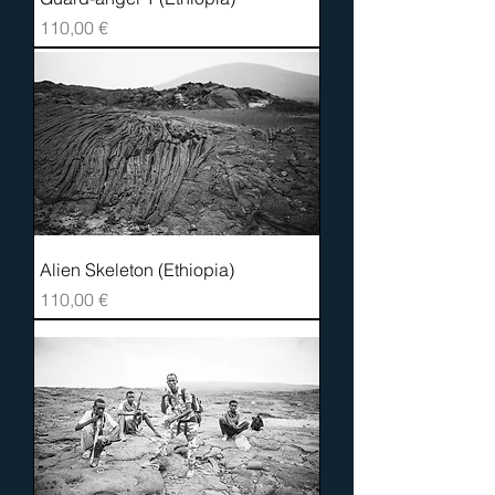
Prix
110,00 €
Alien Skeleton (Ethiopia)
Prix
110,00 €