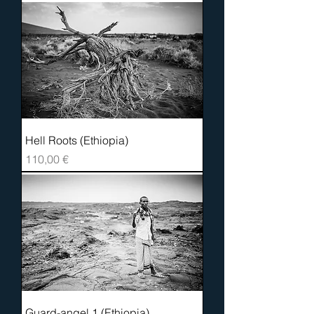
Hell Roots (Ethiopia)
Prix
110,00 €
Guard-angel 1 (Ethiopia)