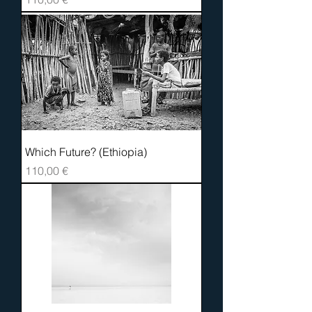
Which Future? (Ethiopia)
Prix
110,00 €