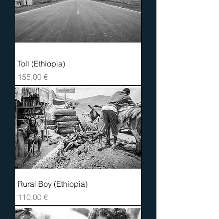
Toll (Ethiopia)
Prix
155,00 €
Rural Boy (Ethiopia)
Prix
110,00 €