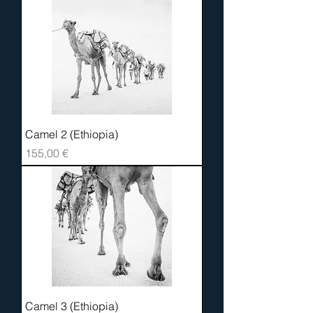
Camel 2 (Ethiopia)
Prix
155,00 €
Camel 3 (Ethiopia)