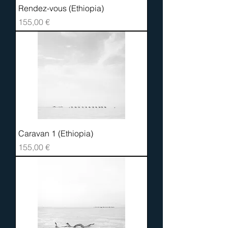
Rendez-vous (Ethiopia)
Prix
155,00 €
Caravan 1 (Ethiopia)
Prix
155,00 €