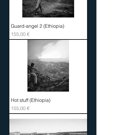
Guard-angel 2 (Ethiopia)
Prix
155,00 €
Hot stuff (Ethiopia)
Prix
155,00 €